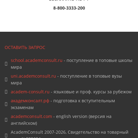
8-800-3333-200
ОСТАВИТЬ ЗАПРОС
school.academconsult.ru
- поступление в топовые школы
мира
uni.academconsult.ru
- поступление в топовые вузы
мира
academ-consult.ru
- языковые и проф. курсы за рубежом
академконсалт.рф
- подготовка к вступительным
экзаменам
academconsult.com
- english version (версия на
английском)
AcademConsult 2007-2026, Свидетельство на товарный