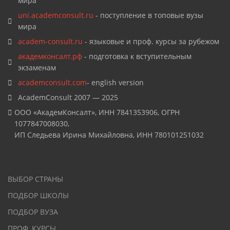
мира
uni.academconsult.ru
- поступление в топовые вузы
мира
academ-consult.ru
- языковые и проф. курсы за рубежом
академконсалт.рф
- подготовка к вступительным
экзаменам
academconsult.com
- english version
AcademConsult 2007 — 2025
ООО «АкадемКонсалт», ИНН 7841353906, ОГРН
1077847008030,
ИП Следьева Ирина Михайловна, ИНН 780101251032
ВЫБОР СТРАНЫ
ПОДБОР ШКОЛЫ
ПОДБОР ВУЗА
ПРОФ. КУРСЫ