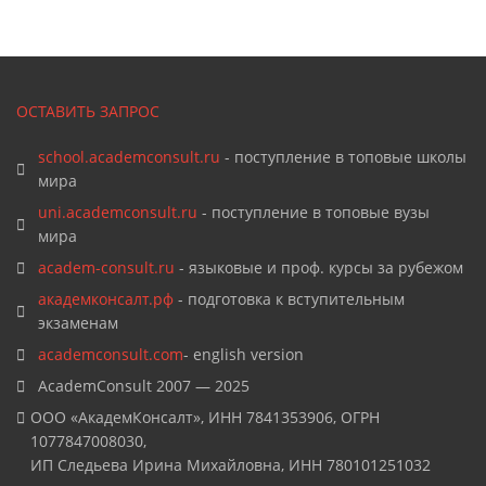
ОСТАВИТЬ ЗАПРОС
school.academconsult.ru
- поступление в топовые школы
мира
uni.academconsult.ru
- поступление в топовые вузы
мира
academ-consult.ru
- языковые и проф. курсы за рубежом
академконсалт.рф
- подготовка к вступительным
экзаменам
academconsult.com
- english version
AcademConsult 2007 — 2025
ООО «АкадемКонсалт», ИНН 7841353906, ОГРН
1077847008030,
ИП Следьева Ирина Михайловна, ИНН 780101251032