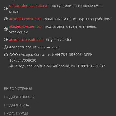
uni.academconsult.ru
- поступление в топовые вузы
мира
academ-consult.ru
- языковые и проф. курсы за рубежом
академконсалт.рф
- подготовка к вступительным
экзаменам
academconsult.com
- english version
AcademConsult 2007 — 2025
ООО «АкадемКонсалт», ИНН 7841353906, ОГРН
1077847008030,
ИП Следьева Ирина Михайловна, ИНН 780101251032
ВЫБОР СТРАНЫ
ПОДБОР ШКОЛЫ
ПОДБОР ВУЗА
ПРОФ. КУРСЫ