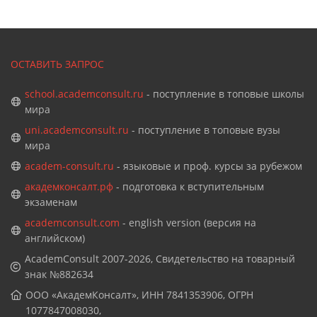
ОСТАВИТЬ ЗАПРОС
school.academconsult.ru
- поступление в топовые школы
мира
uni.academconsult.ru
- поступление в топовые вузы
мира
academ-consult.ru
- языковые и проф. курсы за рубежом
академконсалт.рф
- подготовка к вступительным
экзаменам
academconsult.com
- english version (версия на
английском)
AcademConsult 2007-2026, Свидетельство на товарный
знак №882634
ООО «АкадемКонсалт», ИНН 7841353906, ОГРН
1077847008030,