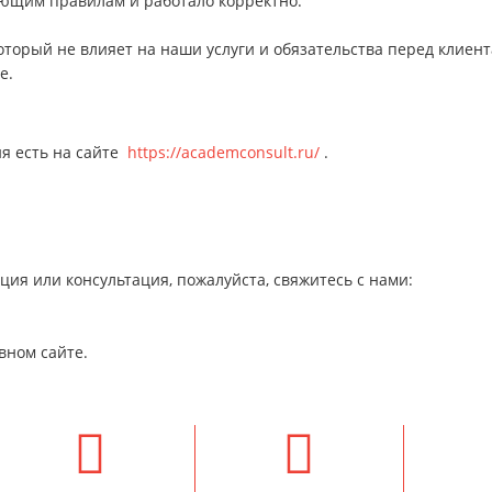
ующим правилам и работало корректно.
который не влияет на наши услуги и обязательства перед клие
е.
я есть на сайте
https://academconsult.ru/
.
ия или консультация, пожалуйста, свяжитесь с нами:
вном сайте.