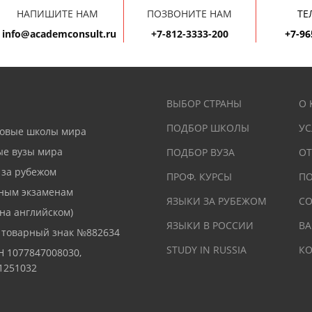
НАПИШИТЕ НАМ
ПОЗВОНИТЕ НАМ
ТЕ
info@academconsult.ru
+7-812-3333-200
+7-96
ВЫБОР СТРАНЫ
О
ПОДБОР ШКОЛЫ
УС
повые школы мира
ые вузы мира
ПОДБОР ВУЗА
О
 за рубежом
ПРОФ. КУРСЫ
ПО
ьным экзаменам
ЯЗЫКИ ЗА РУБЕЖОМ
СО
 на английском)
ЯЗЫКИ В РОССИИ
В
а товарный знак №882634
STUDY IN RUSSIA
КО
Н 1077847008030,
1251032