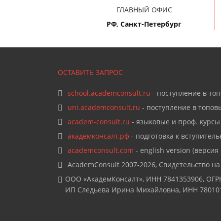
ГЛАВНЫЙ ОФИС
РФ, Санкт-Петербург
ОСТАВИТЬ ЗАПРОС
school.academconsult.ru
- поступление в то
uni.academconsult.ru
- поступление в топов
academ-consult.ru
- языковые и проф. курсы
академконсалт.рф
- подготовка к вступител
academconsult.com
- english version (версия
AcademConsult 2007-2026, Свидетельство н
ООО «АкадемКонсалт», ИНН 7841353906, ОГР
ИП Следьева Ирина Михайловна, ИНН 78010