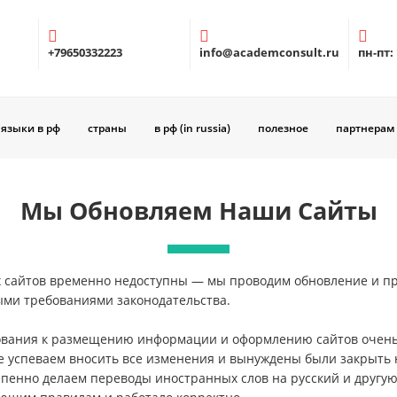
+79650332223
info@academconsult.ru
пн-пт:
языки в рф
страны
в рф (in russia)
полезное
партнерам
Мы Обновляем Наши Сайты
 сайтов временно недоступны — мы проводим обновление и п
ыми требованиями законодательства.
ования к размещению информации и оформлению сайтов очень
е успеваем вносить все изменения и вынуждены были закрыть
пенно делаем переводы иностранных слов на русский и другую 